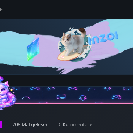
ds
708 Mal gelesen
0 Kommentare
i