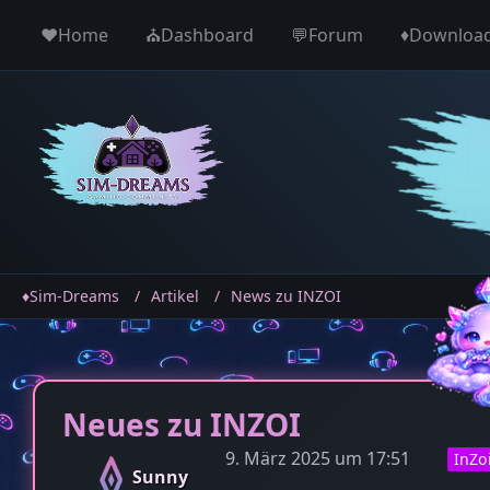
♥️Home
⛪️Dashboard
💬Forum
♦️Downloa
♦️Sim-Dreams
Artikel
News zu INZOI
Neues zu INZOI
9. März 2025 um 17:51
InZo
Sunny