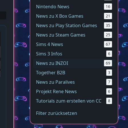
Nintendo News
16
News zu X Box Games
21
News zu Play Station Games
35
News zu Steam Games
25
Sims 4 News
67
Sims 3 Infos
6
News zu INZOI
69
Together B2B
3
News zu Paralives
7
Projekt Rene News
6
Tutorials zum erstellen von CC
8
Filter zurücksetzen