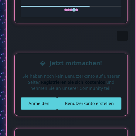
Jetzt mitmachen!
Sie haben noch kein Benutzerkonto auf unserer
Seite?
Registrieren Sie sich kostenlos
und
nehmen Sie an unserer Community teil!
Anmelden
Benutzerkonto erstellen