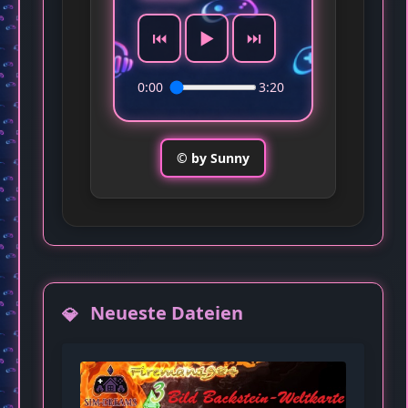
⏮️
▶️
⏭️
0:00
3:20
© by Sunny
Neueste Dateien
💎Deko/Möbel
Digitale Weltuhr