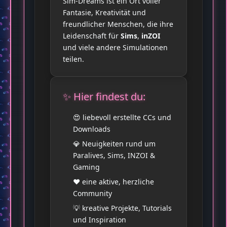
Sim‑Dreams ist ein Ort voller
Fantasie, Kreativität und
freundlicher Menschen, die ihre
Leidenschaft für
Sims
,
inZOI
und viele andere Simulationen
teilen.
✨ Hier findest du:
😍 liebevoll erstellte CCs und
Downloads
💎 Neuigkeiten rund um
Paralives, Sims, INZOI &
Gaming
♥️ eine aktive, herzliche
Community
💡 kreative Projekte, Tutorials
und Inspiration