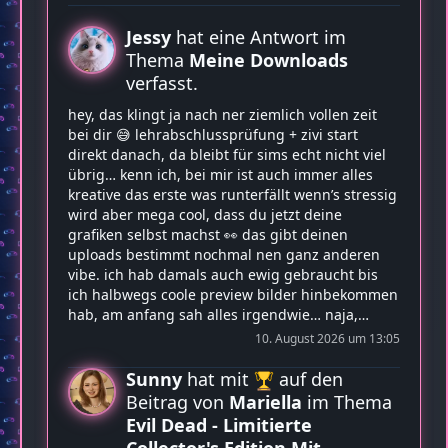
Jessy
hat eine Antwort im
Thema
Meine Downloads
verfasst.
hey, das klingt ja nach ner ziemlich vollen zeit
bei dir 😅 lehrabschlussprüfung + zivi start
direkt danach, da bleibt für sims echt nicht viel
übrig… kenn ich, bei mir ist auch immer alles
kreative das erste was runterfällt wenn’s stressig
wird aber mega cool, dass du jetzt deine
grafiken selbst machst 👀 das gibt deinen
uploads bestimmt nochmal nen ganz anderen
vibe. ich hab damals auch ewig gebraucht bis
ich halbwegs coole preview bilder hinbekommen
hab, am anfang sah alles irgendwie… naja,…
10. August 2026 um 13:05
Sunny
hat mit
auf den
Beitrag von
Mariella
im Thema
Evil Dead - Limitierte
Collector's Edition Mit