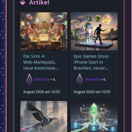
Artikel
Die Sims 4:
Epic Games Store:
Web‑Marktplatz,
iPhone-Start in
neue kostenlose
Brasilien, neuer
Starter‑Sims und
Store-Chef und
Community‑Highlig
Rückkehr zu
Mariella
4.
Mariella
4.
hts
Wochen-Deals
August 2026 um 10:55
August 2026 um 10:55