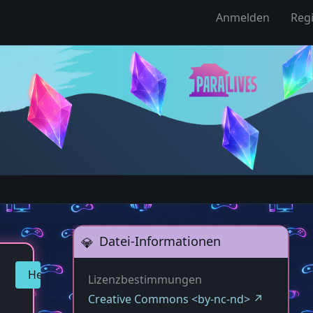
Anmelden
Regi
Datei-Informationen
Herunterladen
Lizenzbestimmungen
Creative Commons <by-nc-nd>