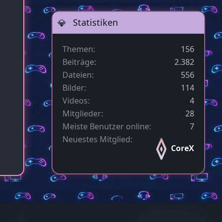
Statistiken
Themen
156
Beiträge
2.382
Dateien
556
Bilder
114
Videos
4
Mitglieder
28
Meiste Benutzer online
7
Neuestes Mitglied
CoreX