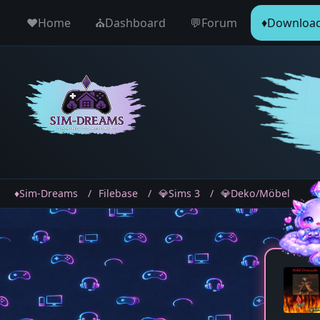
♥️Home
⛪️Dashboard
💬Forum
♦️Downloa
♦️Sim-Dreams
Filebase
💎Sims 3
💎Deko/Möbel