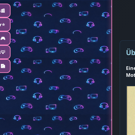
📰
r⭐️
🎮
Üb
s💡
 🎑
Ein
Mot