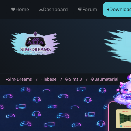
♥️Home
⛪️Dashboard
💬Forum
♦️Downloa
♦️Sim-Dreams
Filebase
💎Sims 3
💎Baumaterial