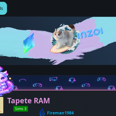
ds
Tapete RAM
Sims 3
Fireman1984