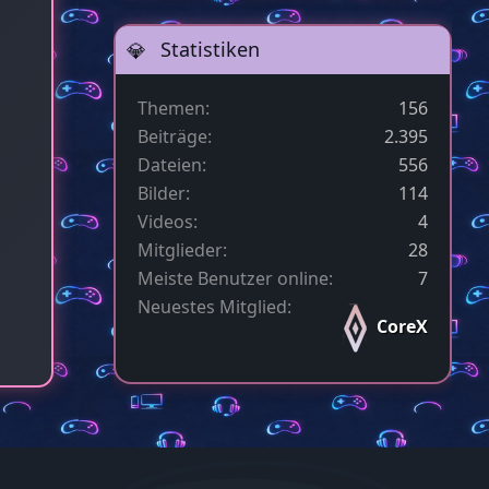
Statistiken
Themen
156
Beiträge
2.395
Dateien
556
Bilder
114
Videos
4
Mitglieder
28
Meiste Benutzer online
7
Neuestes Mitglied
CoreX