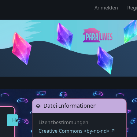
Anmelden
Regi
Datei-Informationen
Herunterladen
Lizenzbestimmungen
Creative Commons <by-nc-nd>