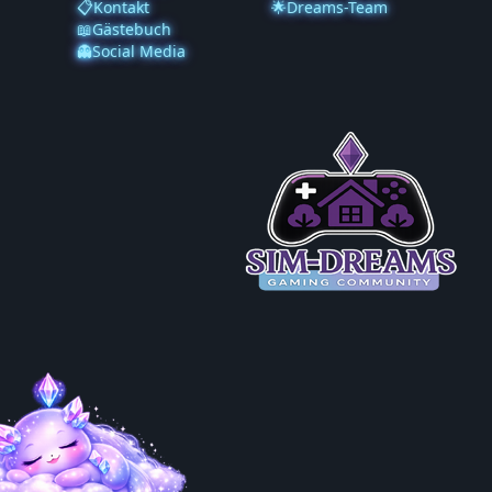
📋Kontakt
🌟Dreams-Team
📖Gästebuch
👻Social Media