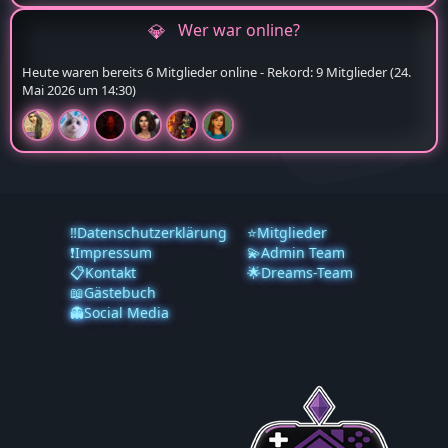
Wer war online?
Heute waren bereits 6 Mitglieder online - Rekord: 9 Mitglieder (
24.
Mai 2026 um 14:30
)
‼️Datenschutzerklärung
⭐Mitglieder
❗️Impressum
💫Admin Team
📋Kontakt
🌟Dreams-Team
📖Gästebuch
👻Social Media