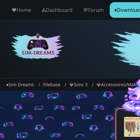
♥️Home
⛪️Dashboard
💬Forum
♦️Downloa
♦️Sim-Dreams
Filebase
💎Sims 3
💎Accessoires/Make