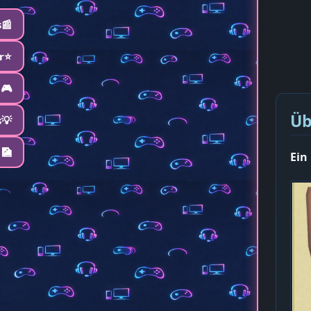
📰
r⭐️
🎮
Üb
s💡
 🎑
Ein