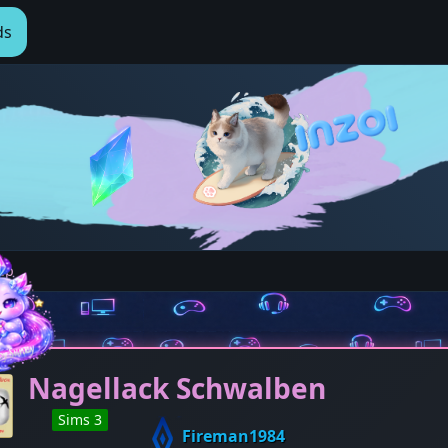
ds
up
Nagellack Schwalben
Sims 3
Fireman1984