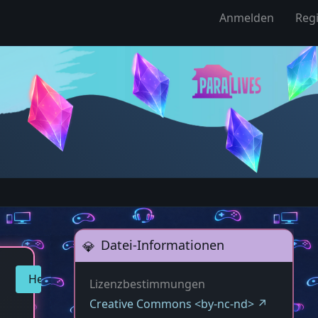
Anmelden
Regi
Datei-Informationen
Herunterladen
Lizenzbestimmungen
Creative Commons <by-nc-nd>