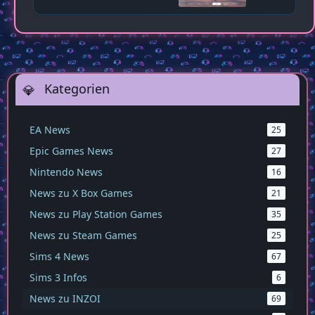
Kategorien
EA News
25
Epic Games News
27
Nintendo News
16
News zu X Box Games
21
News zu Play Station Games
35
News zu Steam Games
25
Sims 4 News
67
Sims 3 Infos
6
News zu INZOI
69