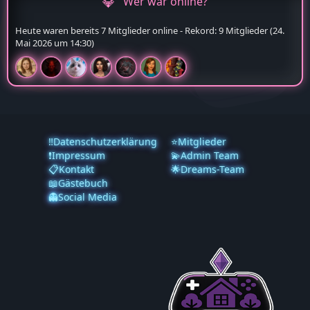
Wer war online?
Heute waren bereits 7 Mitglieder online - Rekord: 9 Mitglieder (
24.
Mai 2026 um 14:30
)
‼️Datenschutzerklärung
⭐Mitglieder
❗️Impressum
💫Admin Team
📋Kontakt
🌟Dreams-Team
📖Gästebuch
👻Social Media