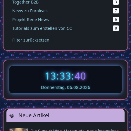
Together B2B
3
News zu Paralives
7
Projekt Rene News
6
Tutorials zum erstellen von CC
8
Filter zurücksetzen
13:33:
43
Donnerstag, 06.08.2026
Neue Artikel
Die Sims 4: Web‑Marktplatz, neue kostenlose