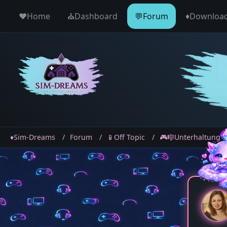
♥️Home
⛪️Dashboard
💬Forum
♦️Downloa
♦️Sim-Dreams
Forum
📱Off Topic
🎮🎼Unterhaltung &