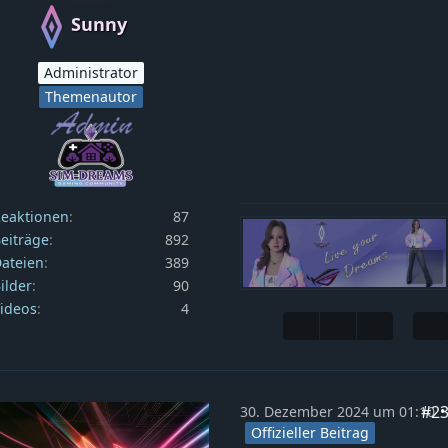
Sunny
Administrator
Themenautor
eaktionen
87
eiträge
892
ateien
389
ilder
90
ideos
4
#2
30. Dezember 2024 um 01:10
Offizieller Beitrag