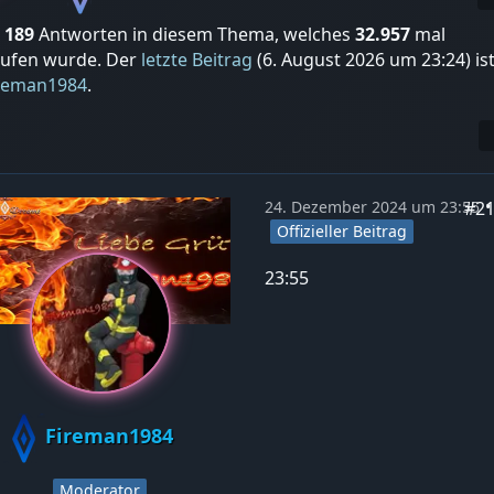
t
189
Antworten in diesem Thema, welches
32.957
mal
rufen wurde. Der
letzte Beitrag
(
6. August 2026 um 23:24
) is
reman1984
.
#2
24. Dezember 2024 um 23:55
Offizieller Beitrag
23:55
Fireman1984
Moderator