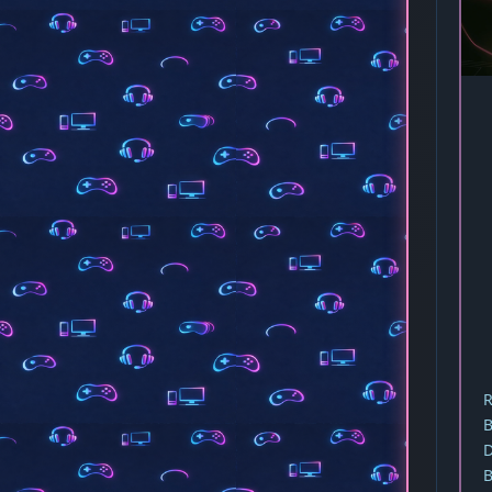
R
B
D
B