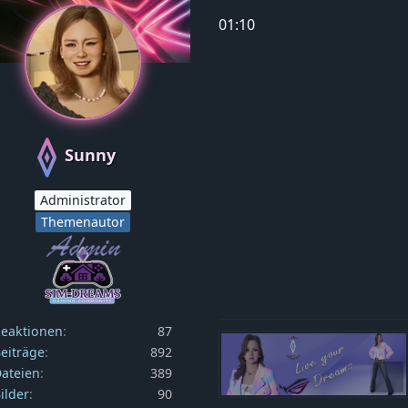
01:10
Sunny
Administrator
Themenautor
eaktionen
87
eiträge
892
ateien
389
ilder
90