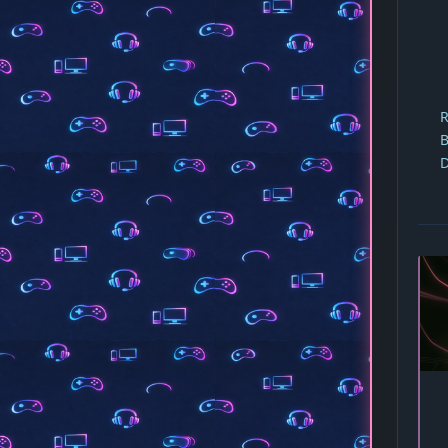
R
B
D