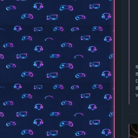
R
B
D
B
V