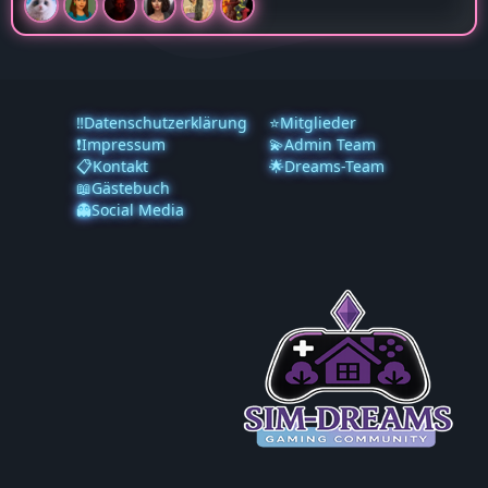
‼️Datenschutzerklärung
⭐Mitglieder
❗️Impressum
💫Admin Team
📋Kontakt
🌟Dreams-Team
📖Gästebuch
👻Social Media