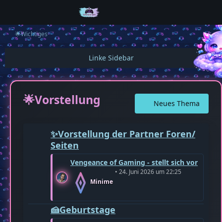
🌟Wichtiges
🌟Vorstellung
Neues Thema
✨Vorstellung der Partner Foren/
Seiten
L
Vengeance of Gaming - stellt sich vor
e
24. Juni 2026 um 22:25
t
Minime
z
t
e
🍰Geburtstage
B