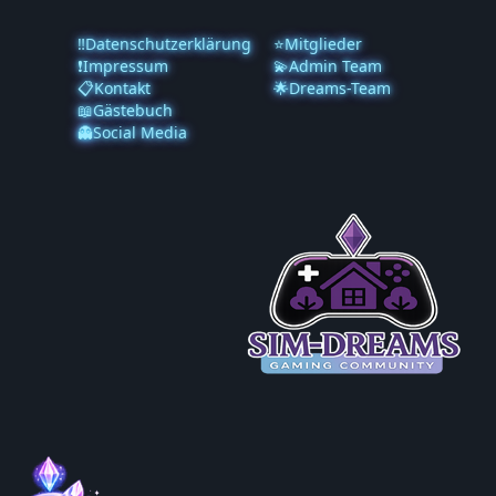
‼️Datenschutzerklärung
⭐Mitglieder
❗️Impressum
💫Admin Team
📋Kontakt
🌟Dreams-Team
📖Gästebuch
👻Social Media