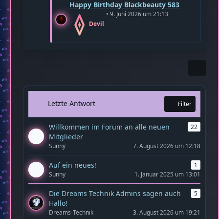
L
Happy Birthday Blackbeauty 583
e
e
9. Juni 2026 um 21:13
i
t
Devil
t
z
r
t
ä
e
g
B
e
e
i
t
r
Letzte Antwort
Filter
ä
g
Willkommen im Forum an alle neuen
22
e
Mitglieder
Sunny
7. August 2026 um 12:18
Auf ein neues!
1
Sunny
1. Januar 2025 um 13:01
Die Dreams Technik Admins sagen auch
5
Hallo!
Dreams-Technik
3. August 2026 um 19:21