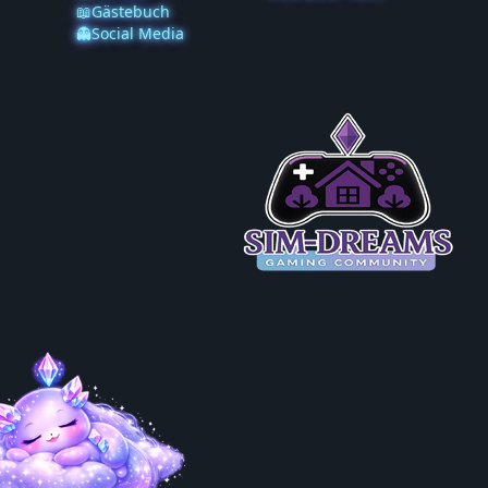
📖Gästebuch
👻Social Media