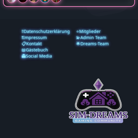
‼️Datenschutzerklärung
⭐Mitglieder
❗️Impressum
💫Admin Team
📋Kontakt
🌟Dreams-Team
📖Gästebuch
👻Social Media