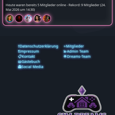
Heute waren bereits 5 Mitglieder online - Rekord: 9 Mitglieder (
24.
Mai 2026 um 14:30
)
‼️Datenschutzerklärung
⭐Mitglieder
❗️Impressum
💫Admin Team
📋Kontakt
🌟Dreams-Team
📖Gästebuch
👻Social Media