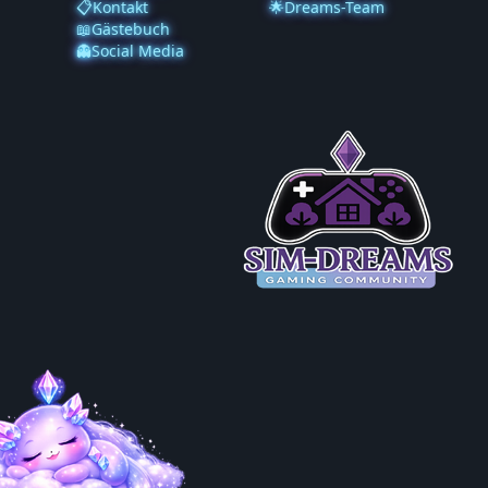
📋Kontakt
🌟Dreams-Team
📖Gästebuch
👻Social Media