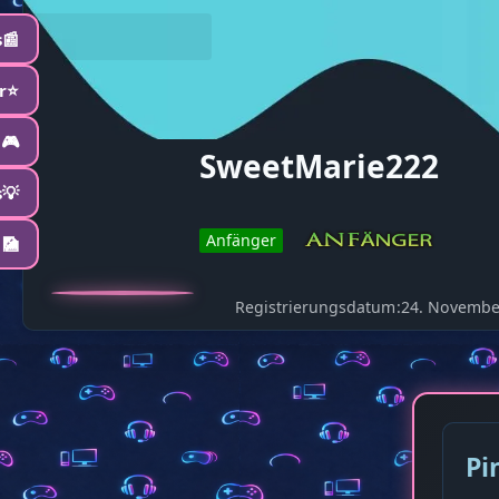
📰
r⭐️
🎮
SweetMarie222
s💡
Anfänger
 🎑
Registrierungsdatum
24. Novembe
Pi