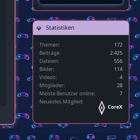
Statistiken
Themen
172
Beiträge
2.425
Dateien
556
Bilder
114
Videos
4
Mitglieder
28
Meiste Benutzer online
7
Neuestes Mitglied
CoreX