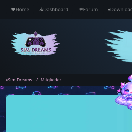
♥️Home
⛪️Dashboard
💬Forum
♦️Downloa
♦️Sim-Dreams
Mitglieder