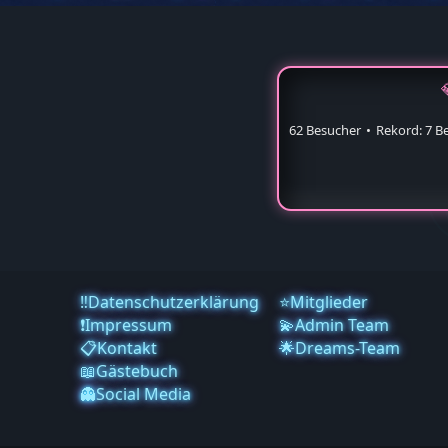
62 Besucher
Rekord: 7 B
‼️Datenschutzerklärung
⭐Mitglieder
❗️Impressum
💫Admin Team
📋Kontakt
🌟Dreams-Team
📖Gästebuch
👻Social Media