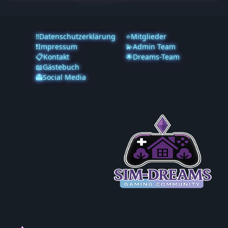
‼️Datenschutzerklärung
⭐Mitglieder
❗️Impressum
💫Admin Team
📋Kontakt
🌟Dreams-Team
📖Gästebuch
👻Social Media