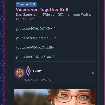
Together BnB
Videos von Together BnB
Das Game ist im STile von GTA man kann Waffen
kaufen , etc ... ,
youtu.be/fCV9zDOIxZw
youtu.be/WrTIKcBdKE0
youtu.be/W5HaxOrqdBo
youtu.be/x0UO-sfZ188
Sunny
0
26. Mai 2026 um 23:23