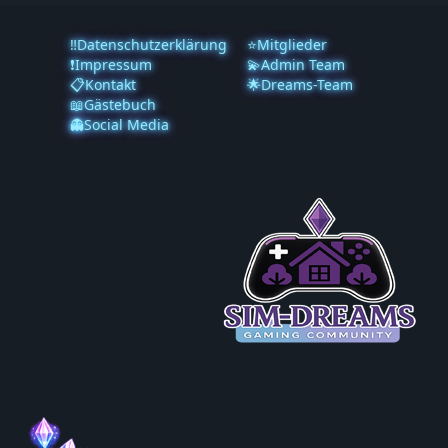
‼️Datenschutzerklärung
⭐Mitglieder
❗️Impressum
💫Admin Team
📋Kontakt
🌟Dreams-Team
📖Gästebuch
👻Social Media