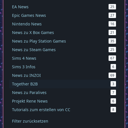
EA News
25
Epic Games News
27
Nintendo News
16
News zu X Box Games
21
News zu Play Station Games
35
News zu Steam Games
25
Sims 4 News
67
Sims 3 Infos
6
News zu INZOI
69
Together B2B
3
News zu Paralives
7
Projekt Rene News
6
Tutorials zum erstellen von CC
8
Filter zurücksetzen