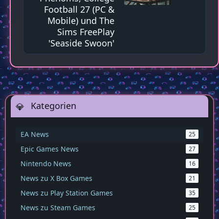
Football 27 (PC &
Mobile) und The
Sims FreePlay
'Seaside Swoon'
Kategorien
EA News
25
Epic Games News
27
Nintendo News
16
News zu X Box Games
21
News zu Play Station Games
35
News zu Steam Games
25