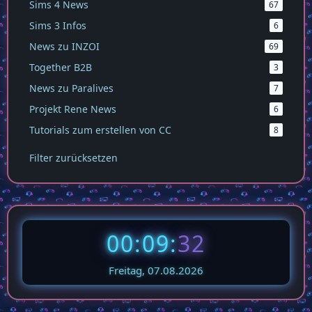
Sims 4 News
67
Sims 3 Infos
6
News zu INZOI
69
Together B2B
3
News zu Paralives
7
Projekt Rene News
6
Tutorials zum erstellen von CC
8
Filter zurücksetzen
00:09:
33
Freitag, 07.08.2026