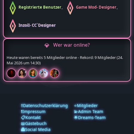
Registrierte Benutzer
Game Mod- Designer
InzoiI- CC`Designer
Wer war online?
Heute waren bereits 5 Mitglieder online - Rekord: 9 Mitglieder (
24.
Mai 2026 um 14:30
)
‼️Datenschutzerklärung
⭐Mitglieder
❗️Impressum
💫Admin Team
📋Kontakt
🌟Dreams-Team
📖Gästebuch
👻Social Media