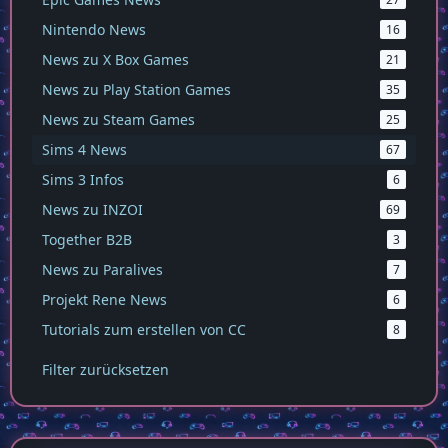
Nintendo News
16
News zu X Box Games
21
News zu Play Station Games
35
News zu Steam Games
25
Sims 4 News
67
Sims 3 Infos
6
News zu INZOI
69
Together B2B
3
News zu Paralives
7
Projekt Rene News
6
Tutorials zum erstellen von CC
8
Filter zurücksetzen