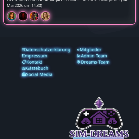
Mai 2026 um 14:30
)
‼️Datenschutzerklärung
⭐Mitglieder
❗️Impressum
💫Admin Team
📋Kontakt
🌟Dreams-Team
📖Gästebuch
👻Social Media