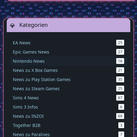
Kategorien
EA News
25
Epic Games News
27
Nintendo News
16
News zu X Box Games
21
News zu Play Station Games
35
News zu Steam Games
25
Sims 4 News
67
Sims 3 Infos
6
News zu INZOI
69
Together B2B
3
News zu Paralives
7