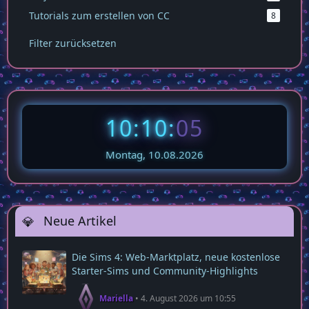
Tutorials zum erstellen von CC
8
Filter zurücksetzen
10:10:
06
Montag, 10.08.2026
Neue Artikel
Die Sims 4: Web‑Marktplatz, neue kostenlose
Starter‑Sims und Community‑Highlights
Mariella
4. August 2026 um 10:55