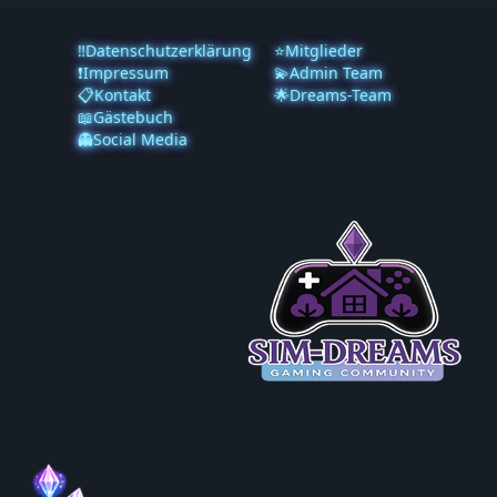
‼️Datenschutzerklärung
⭐Mitglieder
❗️Impressum
💫Admin Team
📋Kontakt
🌟Dreams-Team
📖Gästebuch
👻Social Media