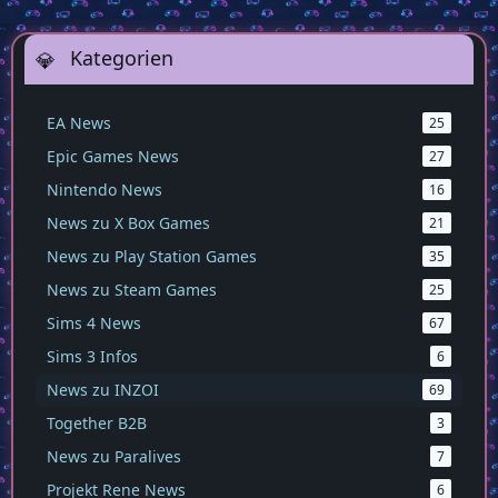
Kategorien
EA News
25
Epic Games News
27
Nintendo News
16
News zu X Box Games
21
News zu Play Station Games
35
News zu Steam Games
25
Sims 4 News
67
Sims 3 Infos
6
News zu INZOI
69
Together B2B
3
News zu Paralives
7
Projekt Rene News
6