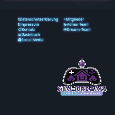
‼️Datenschutzerklärung
⭐Mitglieder
❗️Impressum
💫Admin Team
📋Kontakt
🌟Dreams-Team
📖Gästebuch
👻Social Media