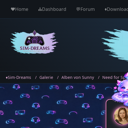
♥️Home
⛪️Dashboard
💬Forum
♦️Downloa
♦️Sim-Dreams
Galerie
Alben von Sunny
Need for Spe