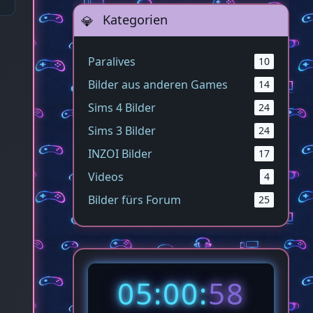
Kategorien
Paralives
10
Bilder aus anderen Games
14
Sims 4 Bilder
24
Sims 3 Bilder
24
INZOI Bilder
17
Videos
4
Bilder fürs Forum
25
05:00:
59