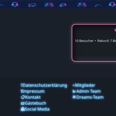
10 Besucher
Rekord: 7 B
‼️Datenschutzerklärung
⭐Mitglieder
❗️Impressum
💫Admin Team
📋Kontakt
🌟Dreams-Team
📖Gästebuch
👻Social Media