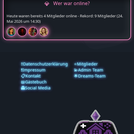
Wer war online?
Heute waren bereits 4 Mitglieder online - Rekord: 9 Mitglieder (
24.
Mai 2026 um 14:30
)
‼️Datenschutzerklärung
⭐Mitglieder
❗️Impressum
💫Admin Team
📋Kontakt
🌟Dreams-Team
📖Gästebuch
👻Social Media