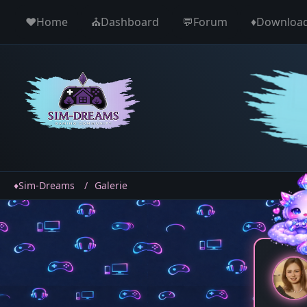
♥️Home
⛪️Dashboard
💬Forum
♦️Downloa
♦️Sim-Dreams
Galerie