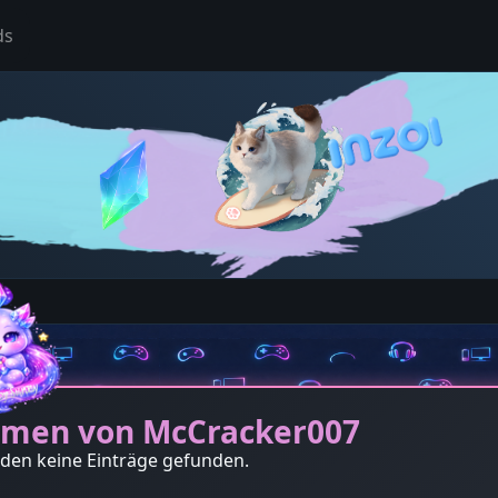
ds
men von McCracker007
den keine Einträge gefunden.