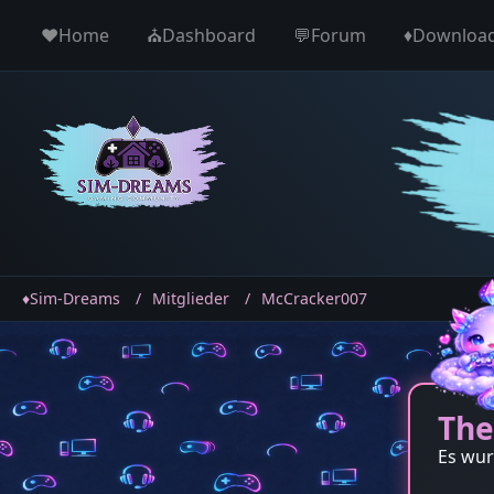
♥️Home
⛪️Dashboard
💬Forum
♦️Downloa
♦️Sim-Dreams
Mitglieder
McCracker007
The
Es wur