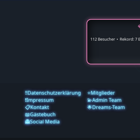
112 Besucher
Rekord: 7 
‼️Datenschutzerklärung
⭐Mitglieder
❗️Impressum
💫Admin Team
📋Kontakt
🌟Dreams-Team
📖Gästebuch
👻Social Media