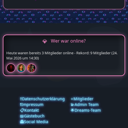
Wer war online?
Heute waren bereits 3 Mitglieder online - Rekord: 9 Mitglieder (
24.
Mai 2026 um 14:30
)
‼️Datenschutzerklärung
⭐Mitglieder
❗️Impressum
💫Admin Team
📋Kontakt
🌟Dreams-Team
📖Gästebuch
👻Social Media