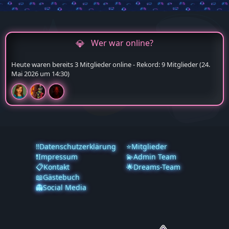
Wer war online?
Heute waren bereits 3 Mitglieder online - Rekord: 9 Mitglieder (
24.
Mai 2026 um 14:30
)
‼️Datenschutzerklärung
⭐Mitglieder
❗️Impressum
💫Admin Team
📋Kontakt
🌟Dreams-Team
📖Gästebuch
👻Social Media