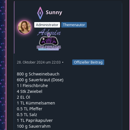
Sunny
Administrator
Themenautor
28. Oktober 2024 um 22:03
Offizieller Beitrag
800 g Schweinebauch
600 g Sauerkraut (Dose)
1 l Fleischbrühe
4 Stk Zwiebel
2 EL Öl
1 TL Kümmelsamen
0.5 TL Pfeffer
0.5 TL Salz
1 TL Paprikapulver
100 g Sauerrahm