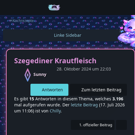
🍴Kochrezepte
Szegediner Krautfleisch
28. Oktober 2024 um 22:03
Sunny
Antworten
Zum letzten Beitrag
Es gibt
15
Antworten in diesem Thema, welches
3.196
mal aufgerufen wurde. Der
letzte Beitrag
(
17. Juli 2026
um 11:06
) ist von
Chilly
.
1. offizieller Beitrag