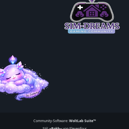
Community-Software:
WoltLab Suite™
Stil:
»Rokh«
von Elevenfour