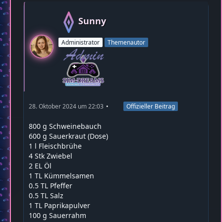
Sunny
Administrator
Themenautor
28. Oktober 2024 um 22:03
Offizieller Beitrag
800 g Schweinebauch
600 g Sauerkraut (Dose)
1 l Fleischbrühe
4 Stk Zwiebel
2 EL Öl
1 TL Kümmelsamen
0.5 TL Pfeffer
0.5 TL Salz
1 TL Paprikapulver
100 g Sauerrahm