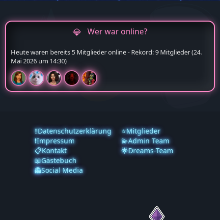
Wer war online?
Heute waren bereits 5 Mitglieder online - Rekord: 9 Mitglieder (
24.
Mai 2026 um 14:30
)
‼️Datenschutzerklärung
⭐Mitglieder
❗️Impressum
💫Admin Team
📋Kontakt
🌟Dreams-Team
📖Gästebuch
👻Social Media