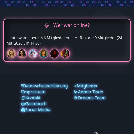
Wer war online?
Heute waren bereits 6 Mitglieder online - Rekord: 9 Mitglieder (
24.
Mai 2026 um 14:30
)
‼️Datenschutzerklärung
⭐Mitglieder
❗️Impressum
💫Admin Team
📋Kontakt
🌟Dreams-Team
📖Gästebuch
👻Social Media