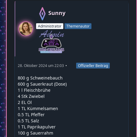
Sunny
Administrator
Themenautor
28. Oktober 2024 um 22:03
Offizieller Beitrag
800 g Schweinebauch
600 g Sauerkraut (Dose)
1 l Fleischbrühe
4 Stk Zwiebel
2 EL Öl
1 TL Kümmelsamen
0.5 TL Pfeffer
0.5 TL Salz
1 TL Paprikapulver
100 g Sauerrahm