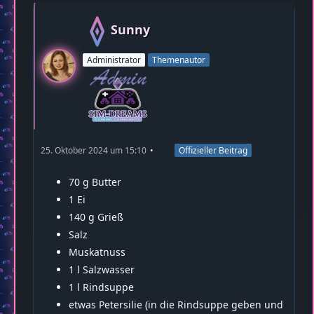
Sunny
Administrator
Themenautor
25. Oktober 2024 um 15:10
Offizieller Beitrag
70 g Butter
1 Ei
140 g Grieß
Salz
Muskatnuss
1 l Salzwasser
1 l Rindsuppe
etwas Petersilie (in die Rindsuppe geben und