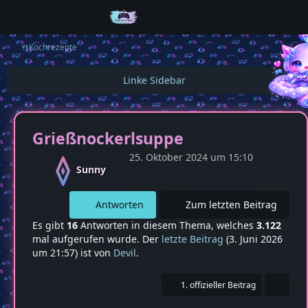
🍴Kochrezepte
Grießnockerlsuppe
25. Oktober 2024 um 15:10
Sunny
Antworten
Zum letzten Beitrag
Es gibt
16
Antworten in diesem Thema, welches
3.122
mal aufgerufen wurde. Der
letzte Beitrag
(
3. Juni 2026
um 21:57
) ist von
Devil
.
1. offizieller Beitrag