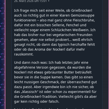
26. März 2026 um 15:01
Ich frage mich seit einer Weile, ob Grießnockerl
auch so richtig gut in einer klaren Gemüsesuppe
funktionieren – also mal ganz ohne Fleischbrühe,
dafür mit ein bisschen Sellerie, Fenchel und
vielleicht sogar einem Schlückchen Weißwein. Ich
hab das bisher nur bei vegetarischen Freunden
gesehen, aber nie selbst probiert… weiß ehrlich
gesagt nicht, ob dann das typisch herzhafte fehlt
oder ob das Aroma der Nockerl dafür mehr
rauskommt.
Und dann noch was: Ich hab letztes Jahr eine
abgefahrene Version gegessen, da wurden die
Nockerl mit etwas gebräunter Butter beträufelt
bevor sie in die Suppe kamen. Das gibt so einen
leicht nussigen Geschmack, der überraschend gut
dazu passt. Aber irgendwie bin ich nie sicher, ob
das „klassisch“ ist oder schon zu experimentell für
die Grießnockerl-Tradition. Vielleicht gibt’s da aber
gar kein richtig oder falsch.