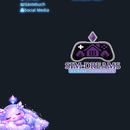
📖Gästebuch
👻Social Media