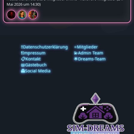
Mai 2026 um 14:30
)
‼️Datenschutzerklärung
⭐Mitglieder
❗️Impressum
💫Admin Team
📋Kontakt
🌟Dreams-Team
📖Gästebuch
👻Social Media