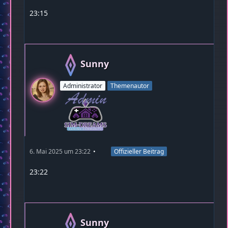
23:15
Sunny
Administrator
Themenautor
6. Mai 2025 um 23:22
Offizieller Beitrag
23:22
Sunny