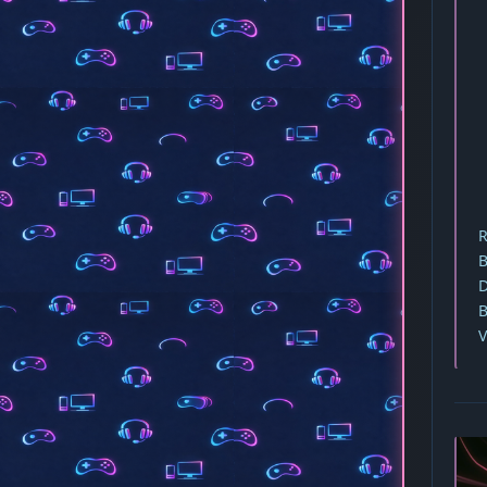
R
B
D
B
V