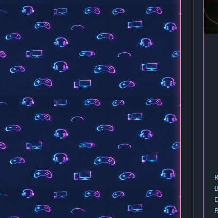
R
B
D
B