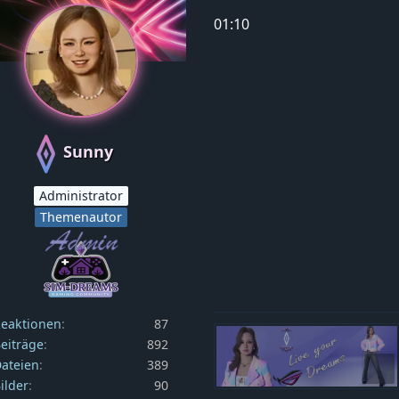
01:10
Sunny
Administrator
Themenautor
eaktionen
87
eiträge
892
ateien
389
ilder
90