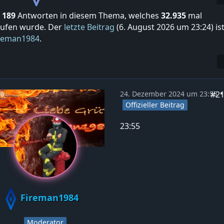
t
189
Antworten in diesem Thema, welches
32.935
mal
rufen wurde. Der
letzte Beitrag
(
6. August 2026 um 23:24
) is
reman1984
.
#2
24. Dezember 2024 um 23:55
Offizieller Beitrag
23:55
Fireman1984
Moderator