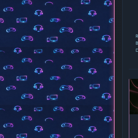
R
B
D