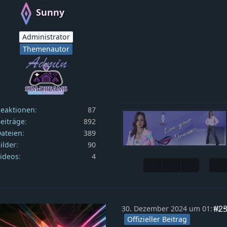
Sunny
Administrator
Themenautor
eaktionen
87
eiträge
892
ateien
389
ilder
90
ideos
4
#2
30. Dezember 2024 um 01:10
Offizieller Beitrag