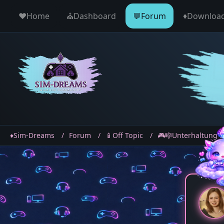
♥️Home
⛪️Dashboard
💬Forum
♦️Downloa
♦️Sim-Dreams
Forum
📱Off Topic
🎮🎼Unterhaltung &