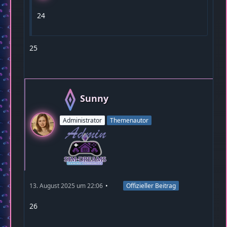
24
25
Sunny
Administrator
Themenautor
13. August 2025 um 22:06
Offizieller Beitrag
26