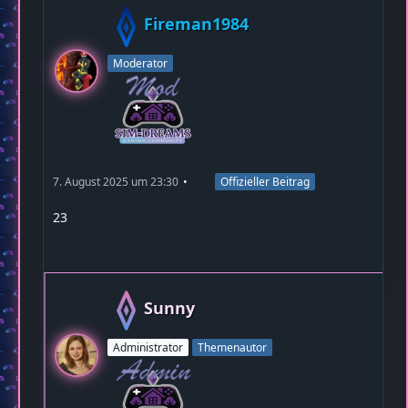
Fireman1984
Moderator
7. August 2025 um 23:30
Offizieller Beitrag
23
Sunny
Administrator
Themenautor