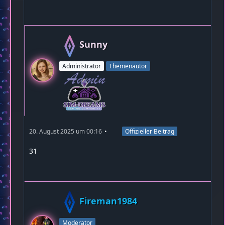
Sunny
Administrator
Themenautor
20. August 2025 um 00:16
Offizieller Beitrag
31
Fireman1984
Moderator