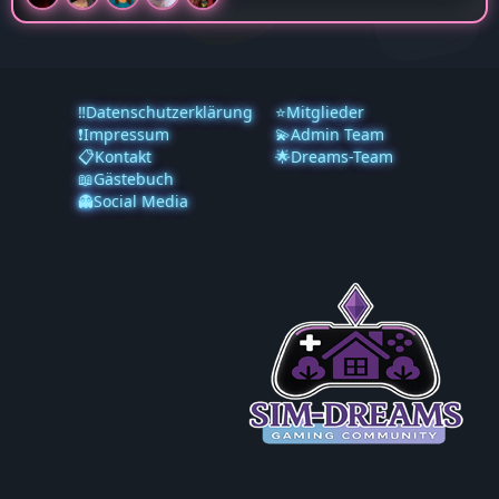
‼️Datenschutzerklärung
⭐Mitglieder
❗️Impressum
💫Admin Team
📋Kontakt
🌟Dreams-Team
📖Gästebuch
👻Social Media