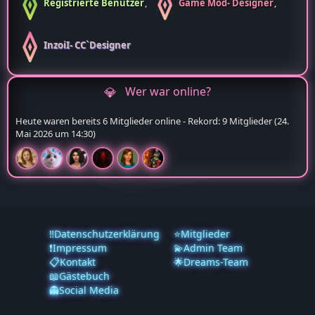
Registrierte Benutzer
Game Mod- Designer
InzoiI- CC`Designer
Wer war online?
Heute waren bereits 6 Mitglieder online - Rekord: 9 Mitglieder (
24.
Mai 2026 um 14:30
)
‼️Datenschutzerklärung
⭐Mitglieder
❗️Impressum
💫Admin Team
📋Kontakt
🌟Dreams-Team
📖Gästebuch
👻Social Media