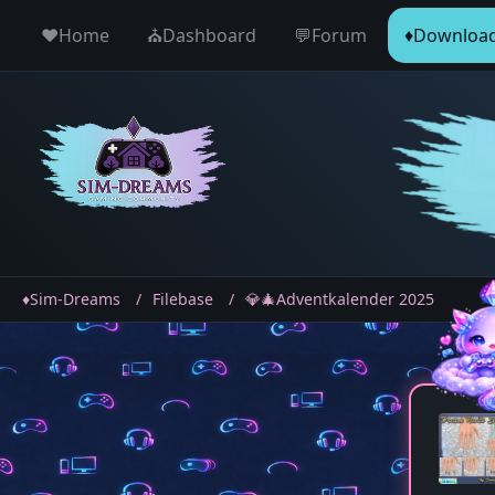
♥️Home
⛪️Dashboard
💬Forum
♦️Downloa
♦️Sim-Dreams
Filebase
💎🎄Adventkalender 2025