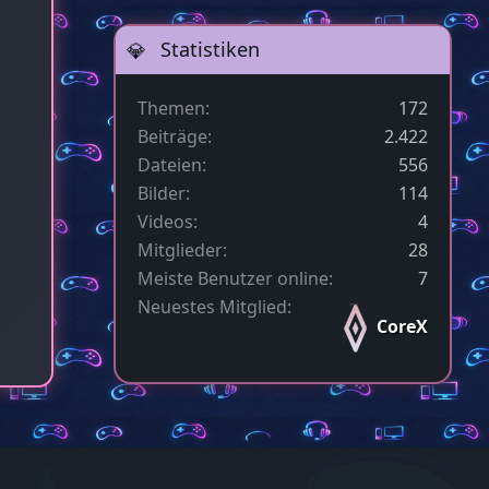
Statistiken
Themen
172
Beiträge
2.422
Dateien
556
Bilder
114
Videos
4
Mitglieder
28
Meiste Benutzer online
7
Neuestes Mitglied
CoreX