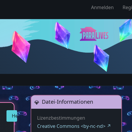
Anmelden
Regi
Datei-Informationen
Herunterladen
Lizenzbestimmungen
Creative Commons <by-nc-nd>