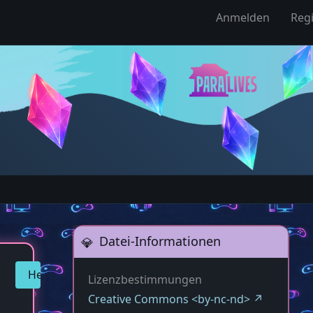
Anmelden
Regi
Datei-Informationen
Herunterladen
Lizenzbestimmungen
Creative Commons <by-nc-nd>