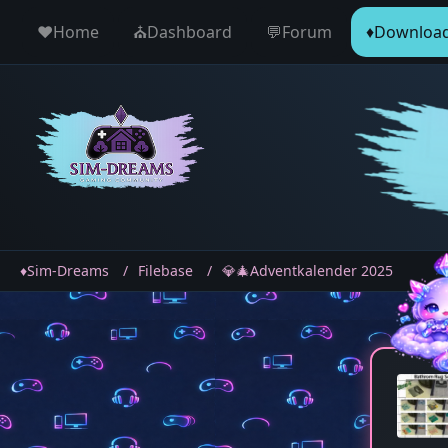
♥️Home
⛪️Dashboard
💬Forum
♦️Downloa
♦️Sim-Dreams
Filebase
💎🎄Adventkalender 2025