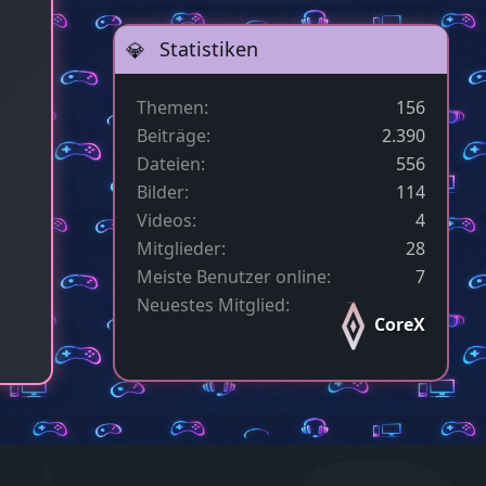
Statistiken
Themen
156
Beiträge
2.390
Dateien
556
Bilder
114
Videos
4
Mitglieder
28
Meiste Benutzer online
7
Neuestes Mitglied
CoreX