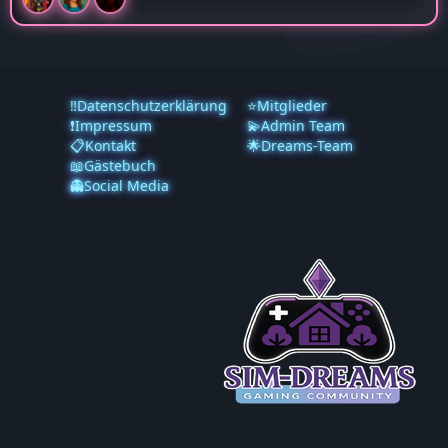
‼️Datenschutzerklärung
⭐Mitglieder
❗️Impressum
💫Admin Team
📋Kontakt
🌟Dreams-Team
📖Gästebuch
👻Social Media