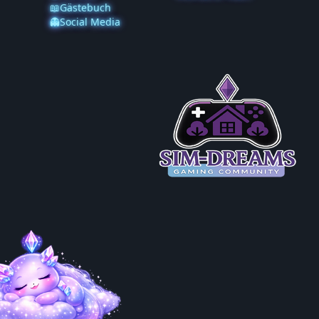
📖Gästebuch
👻Social Media