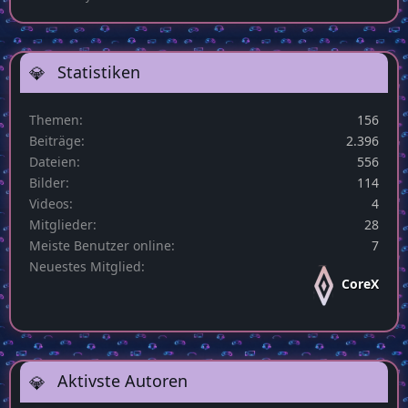
Fireman1984
17. Oktober 2024 um 22:31
3D-Bilder Gestickte Blumen
Fireman1984
17. Oktober 2024 um 22:35
Aquarell Neuschwanstein
Fireman1984
17. Oktober 2024 um 22:41
Loading Screen Eclipse
Sunny
18. Oktober 2024 um 23:48
Statistiken
Themen
156
Beiträge
2.396
Dateien
556
Bilder
114
Videos
4
Mitglieder
28
Meiste Benutzer online
7
Neuestes Mitglied
CoreX