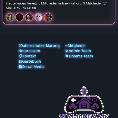
InzoiI- CC`Designer
Wer war online?
Heute waren bereits 5 Mitglieder online - Rekord: 9 Mitglieder (
24.
Mai 2026 um 14:30
)
‼️Datenschutzerklärung
⭐Mitglieder
❗️Impressum
💫Admin Team
📋Kontakt
🌟Dreams-Team
📖Gästebuch
👻Social Media