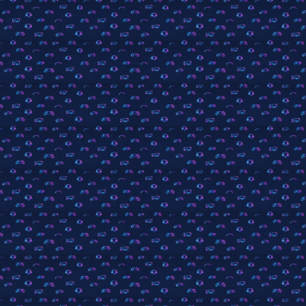
Community-Software:
WoltLab Suite™
Stil:
»Rokh«
von Elevenfour