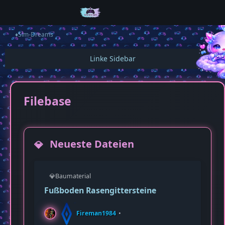
♦️Sim-Dreams
Filebase
Neueste Dateien
💎
Pul