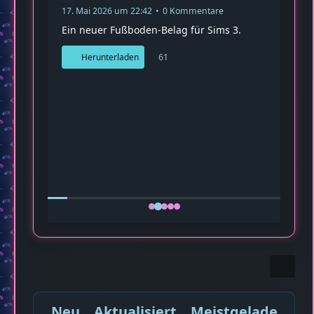
17. 
Ein 
:40
💎Baumaterial
Fußboden Rasengittersteine
Fireman1984
17. Mai 2026 um 22:42
0 Kommentare
Ein neuer Fußboden-Belag für Sims 3.
61
Herunterladen