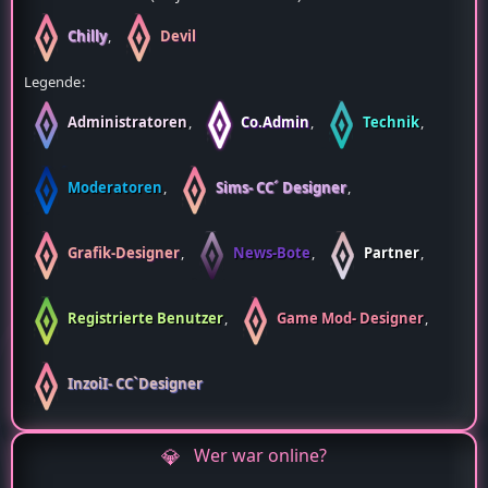
90.807 Downloads (134,73 Downloads pro Tag)
6 Kommentare
Benutzer online
2 Mitglieder und 24 Besucher
Rekord: 7 Benutzer (
28. Juni 2026 um 15:14
)
Chilly
Devil
Legende
Administratoren
Co.Admin
Technik
Moderatoren
Sims- CC´ Designer
Grafik-Designer
News-Bote
Partner
Registrierte Benutzer
Game Mod- Designer