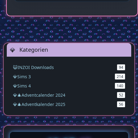
Für Sims 3.
Sims 3
99 Downloads
Kategorien
😺INZOI Downloads
94
💎Sims 3
214
💎Sims 4
140
💎🎄Adventcalender 2024
52