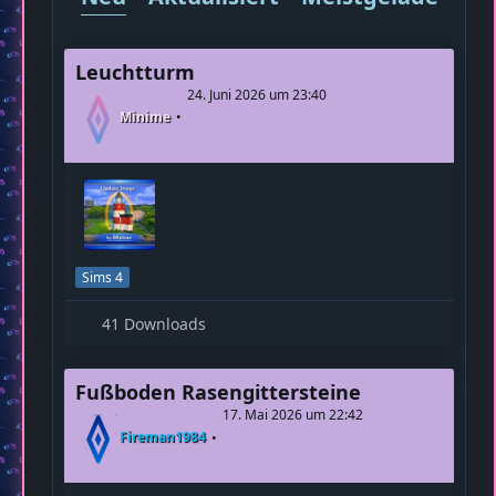
Neu
Aktualisiert
Meistgeladen
M
Leuchtturm
24. Juni 2026 um 23:40
Minime
Sims 4
41 Downloads