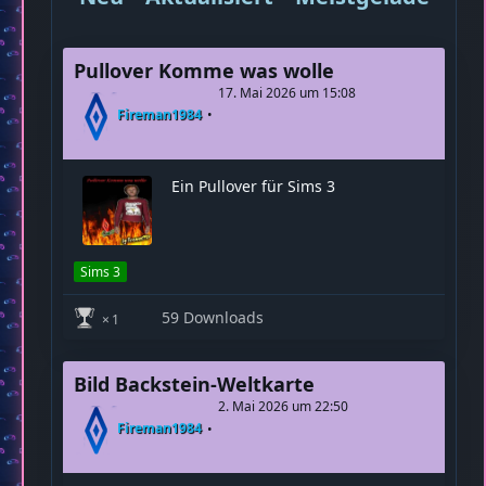
Neu
Aktualisiert
Meistgeladen
M
Pullover Komme was wolle
17. Mai 2026 um 15:08
Fireman1984
Ein Pullover für Sims 3
Sims 3
59 Downloads
1