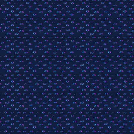
Community-Software:
WoltLab Suite™
Stil:
»Rokh«
von Elevenfour