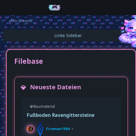
♦️Sim-Dreams
Filebase
Neueste Dateien
💎
Pul