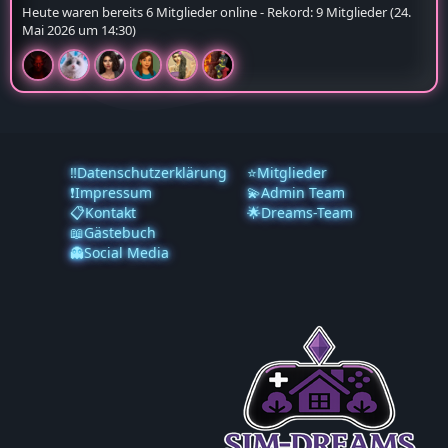
InzoiI- CC`Designer
Wer war online?
Heute waren bereits 6 Mitglieder online - Rekord: 9 Mitglieder (
24.
Mai 2026 um 14:30
)
‼️Datenschutzerklärung
⭐Mitglieder
❗️Impressum
💫Admin Team
📋Kontakt
🌟Dreams-Team
📖Gästebuch
👻Social Media