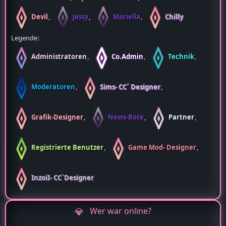
90.919 Downloads (134,69 Downloads pro Tag)
6 Kommentare
Benutzer online
4 Mitglieder und 92 Besucher
Rekord: 7 Benutzer (
28. Juni 2026 um 15:14
)
Devil
Jessy
Mariella
Chilly
Legende
Administratoren
Co.Admin
Technik
Moderatoren
Sims- CC´ Designer
Grafik-Designer
News-Bote
Partner
Registrierte Benutzer
Game Mod- Designer