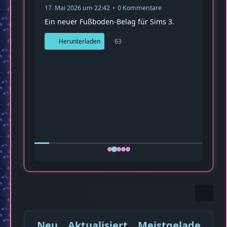
17. 
Ein 
:40
💎Baumaterial
Fußboden Rasengittersteine
Fireman1984
17. Mai 2026 um 22:42
0 Kommentare
Ein neuer Fußboden-Belag für Sims 3.
63
Herunterladen