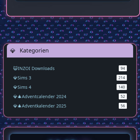
Für Sims 3.
Sims 3
102 Downloads
Kategorien
😺INZOI Downloads
94
💎Sims 3
214
💎Sims 4
140
💎🎄Adventcalender 2024
52