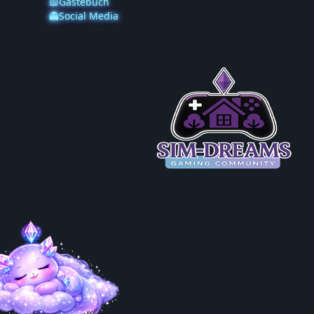
📖Gästebuch
👻Social Media