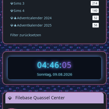
💎Sims 3
214
💎Sims 4
140
💎🎄Adventcalender 2024
52
💎🎄Adventkalender 2025
56
Filter zurücksetzen
04:46:
06
Sonntag, 09.08.2026
Filebase Quassel Center