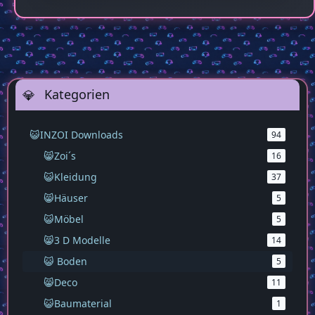
Kategorien
😺INZOI Downloads
94
😸Zoi´s
16
😺Kleidung
37
😸Häuser
5
😺Möbel
5
😸3 D Modelle
14
😺 Boden
5
😸Deco
11
😺Baumaterial
1