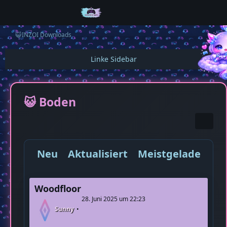
😺INZOI Downloads
😺 Boden
Neu
Aktualisiert
Meistgeladen
M
Woodfloor
28. Juni 2025 um 22:23
Sunny