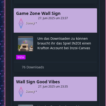
Game Zone Wall Sign
27. Juni 2025 um 23:37
Sunny
Um das Downloaden zu können
braucht ihr das Spiel INZOI einen
Krafton Account bei Inzoi-Canvas
InZoi
76 Downloads
Wall Sign Good Vibes
27. Juni 2025 um 23:35
Sunny