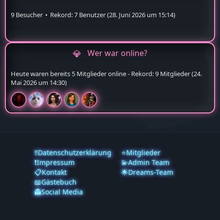
9 Besucher
Rekord: 7 Benutzer (
28. Juni 2026 um 15:14
)
Wer war online?
Heute waren bereits 5 Mitglieder online - Rekord: 9 Mitglieder (
24.
Mai 2026 um 14:30
)
‼️Datenschutzerklärung
⭐Mitglieder
❗️Impressum
💫Admin Team
📋Kontakt
🌟Dreams-Team
📖Gästebuch
👻Social Media