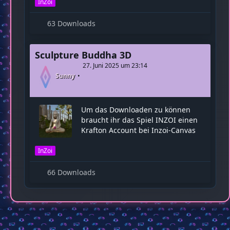
InZoi
63 Downloads
Sculpture Buddha 3D
27. Juni 2025 um 23:14
Sunny
Um das Downloaden zu können
braucht ihr das Spiel INZOI einen
Krafton Account bei Inzoi-Canvas
InZoi
66 Downloads