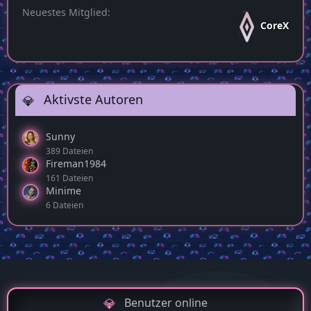
Neuestes Mitglied
CoreX
Aktivste Autoren
Sunny
389 Dateien
Fireman1984
161 Dateien
Minime
6 Dateien
Benutzer online