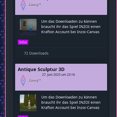
Sunny
Um das Downloaden zu können
braucht ihr das Spiel INZOI einen
Krafton Account bei Inzoi-Canvas
InZoi
72 Downloads
Antique Sculptur 3D
27. Juni 2025 um 23:16
Sunny
Um das Downloaden zu können
braucht ihr das Spiel INZOI einen
Krafton Account bei Inzoi-Canvas