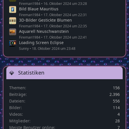
Fireman1984
16. Oktober 2024 um 23:28
Bild Blaue Mauritius
Fireman1984
17. Oktober 2024 um 22:31
3D-Bilder Gestickte Blumen
Fireman1984
17. Oktober 2024 um 22:35
Aquarell Neuschwanstein
Fireman1984
17. Oktober 2024 um 22:41
Loading Screen Eclipse
Sunny
18. Oktober 2024 um 23:48
Statistiken
Themen
156
Beiträge
2.396
Dateien
556
Bilder
114
Videos
4
Mitglieder
28
Meiste Benutzer online
7