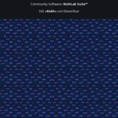
Community-Software:
WoltLab Suite™
Stil:
»Rokh«
von Elevenfour