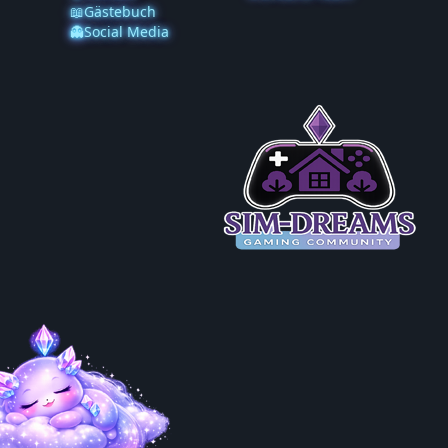
📖Gästebuch
👻Social Media