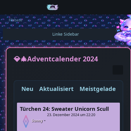
Filebase
💎🎄Adventcalender 2024
Neu
Aktualisiert
Meistgeladen
M
Türchen 24: Sweater Unicorn Scull
23. Dezember 2024 um 22:20
Sunny