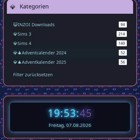
Kategorien
😺INZOI Downloads
94
💎Sims 3
214
💎Sims 4
140
💎🎄Adventcalender 2024
52
💎🎄Adventkalender 2025
56
Filter zurücksetzen
19:53:
46
Freitag, 07.08.2026